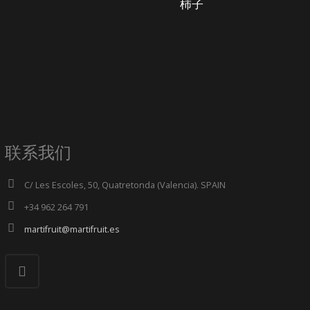
柿子
联系我们
C/ Les Escoles, 50, Quatretonda (Valencia). SPAIN
+34 962 264 791
martifruit@martifruit.es