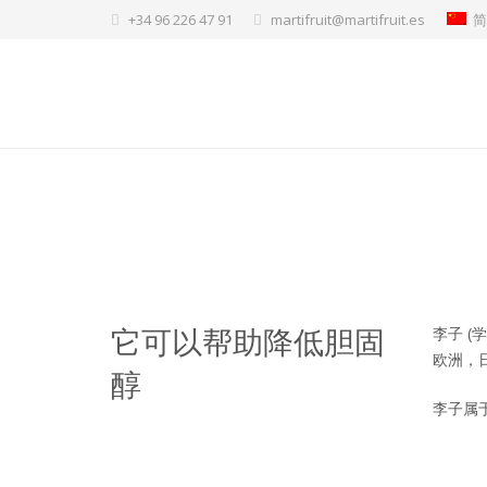
+34 96 226 47 91
martifruit@martifruit.es
它可以帮助降低胆固
李子 (
欧洲，
醇
李子属