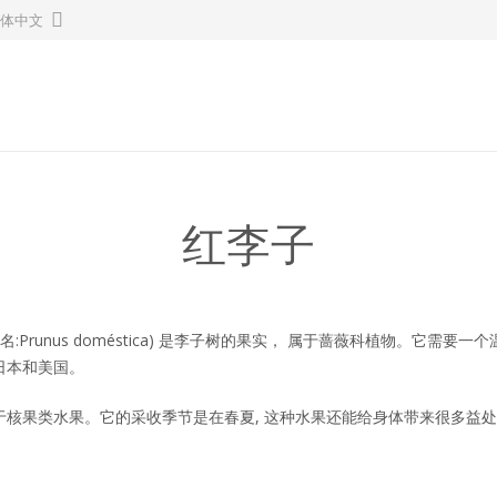
简体中文
红李子
学名:Prunus doméstica) 是李子树的果实， 属于蔷薇科植物。
日本和美国。
于核果类水果。它的采收季节是在春夏, 这种水果还能给身体带来很多益处